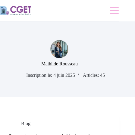
Passer
au
contenu
Accueil
Quelle
assurance
choisir ?
Mon
assurance
peut-elle
Mathilde Rousseau
m’aider ?
Blog
Inscription le: 4 juin 2025
Articles: 45
Blog