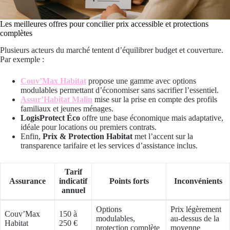
Les meilleures offres pour concilier prix accessible et protections
complètes
Plusieurs acteurs du marché tentent d’équilibrer budget et couverture.
Par exemple :
Couv’Max Habitat
propose une gamme avec options
modulables permettant d’économiser sans sacrifier l’essentiel.
Assur’Habitat Malin
mise sur la prise en compte des profils
familiaux et jeunes ménages.
LogisProtect Éco
offre une base économique mais adaptative,
idéale pour locations ou premiers contrats.
Enfin,
Prix & Protection Habitat
met l’accent sur la
transparence tarifaire et les services d’assistance inclus.
Tarif
Assurance
indicatif
Points forts
Inconvénients
annuel
Options
Prix légèrement
Couv’Max
150 à
modulables,
au-dessus de la
Habitat
250 €
protection complète
moyenne