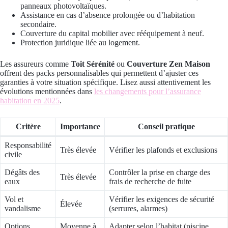
panneaux photovoltaïques.
Assistance en cas d’absence prolongée ou d’habitation
secondaire.
Couverture du capital mobilier avec rééquipement à neuf.
Protection juridique liée au logement.
Les assureurs comme
Toit Sérénité
ou
Couverture Zen Maison
offrent des packs personnalisables qui permettent d’ajuster ces
garanties à votre situation spécifique. Lisez aussi attentivement les
évolutions mentionnées dans
les changements pour l’assurance
habitation en 2025
.
Critère
Importance
Conseil pratique
Responsabilité
Très élevée
Vérifier les plafonds et exclusions
civile
Dégâts des
Contrôler la prise en charge des
Très élevée
eaux
frais de recherche de fuite
Vol et
Vérifier les exigences de sécurité
Élevée
vandalisme
(serrures, alarmes)
Options
Moyenne à
Adapter selon l’habitat (piscine,