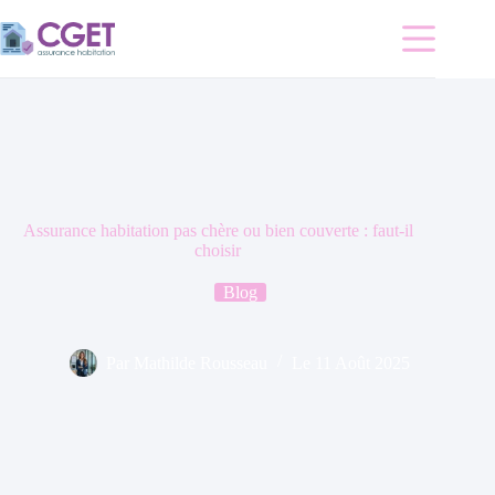
Passer
au
contenu
Accueil
Quelle
assurance
choisir ?
Mon
assurance
peut-elle
Assurance habitation pas chère ou bien couverte : faut-il
m’aider ?
choisir
Blog
Blog
Par
Mathilde Rousseau
Le
11 Août 2025